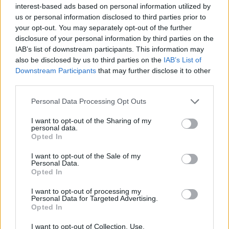
interest-based ads based on personal information utilized by
Az egyházi közbeszédben évtizedek óta téma a
us or personal information disclosed to third parties prior to
népegyház válsága és az átmenetel a hitvalló
your opt-out. You may separately opt-out of the further
egyházba. De mit jelent mindez ...
disclosure of your personal information by third parties on the
IAB’s list of downstream participants. This information may
also be disclosed by us to third parties on the
IAB’s List of
Downstream Participants
that may further disclose it to other
third parties.
Please note that this website/app uses one or more Google
Personal Data Processing Opt Outs
services and may gather and store information including but
not limited to your visit or usage behaviour. You may click to
I want to opt-out of the Sharing of my
personal data.
grant or deny consent to Google and its third-party tags to
Opted In
use your data for below specified purposes in below Google
consent section.
I want to opt-out of the Sale of my
Personal Data.
Opted In
I want to opt-out of processing my
Personal Data for Targeted Advertising.
Opted In
#25 A lángolástól a hamuig
I want to opt-out of Collection, Use,