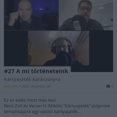
#27 A mi történeteink
Kártyajáték karácsonyra
Bella Péter
•
2022. december 20.
0
Ez az adás most más lesz.
Beck Zoli és Vecsei H. Miklós "Kártyajáték" estjeinek
tematikájára egy valódi kártyajáték ...