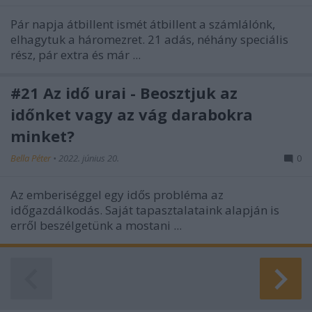
Pár napja átbillent ismét átbillent a számlálónk,
elhagytuk a háromezret. 21 adás, néhány speciális
rész, pár extra és már ...
#21 Az idő urai - Beosztjuk az
időnket vagy az vág darabokra
minket?
Bella Péter
•
2022. június 20.
0
Az emberiséggel egy idős probléma az
időgazdálkodás. Saját tapasztalataink alapján is
erről beszélgetünk a mostani ...