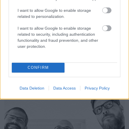
I want to allow Google to enable storage
#24 Érkezik a hét szűk esztendő?
related to personalization.
Hívőként megélni a válságot
I want to allow Google to enable storage
Bella Péter
•
2022. szeptember 15.
1
related to security, including authentication
functionality and fraud prevention, and other
user protection.
A keresztény embernek is érkezik a rezsiszámla,
ugyanúgy éri a bizonytalanság. Milyen pluszt ad
CONFIRM
ilyenkor a hit, az istenkapcsolat? ...
Data Deletion
Data Access
Privacy Policy