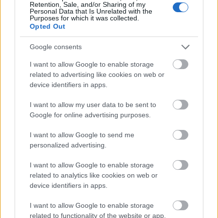
Beszélgetés a kiégésről
Retention, Sale, and/or Sharing of my
Personal Data that Is Unrelated with the
Bella Péter
•
2022. október 13.
0
Purposes for which it was collected.
Opted Out
Google consents
Októberben a kiégésről beszélgetünk, körbejárunk
egy olyan témát, amit sajnos ismerünk,
I want to allow Google to enable storage
tapasztalunk, magunk körül ...
related to advertising like cookies on web or
device identifiers in apps.
I want to allow my user data to be sent to
Google for online advertising purposes.
I want to allow Google to send me
personalized advertising.
I want to allow Google to enable storage
related to analytics like cookies on web or
device identifiers in apps.
I want to allow Google to enable storage
related to functionality of the website or app.