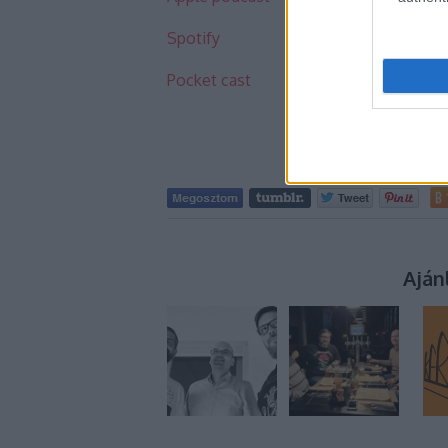
⁠Spotify⁠
⁠Pocket cast
Aján