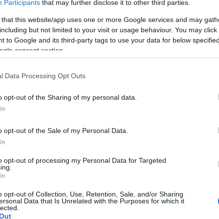
Participants
that may further disclose it to other third parties.
yáltalán, meghirdettek bármit is?
 that this website/app uses one or more Google services and may gath
ünk a mostani részben, reményeink szerint úgy, hogy az
including but not limited to your visit or usage behaviour. You may click 
dekes legyen.
 to Google and its third-party tags to use your data for below specifi
ogle consent section.
Ar
a, miről van szó: Farkas Gergely. Aki vakon volt: Szakács
20
l Data Processing Opt Outs
20
20
20
o opt-out of the Sharing of my personal data.
20
In
telet az Asbury Egyetemen - Református.hu:
20
ebredes-tobb-mint-kethetes-istentisztelet-az-asbury-
20
o opt-out of the Sale of my Personal Data.
20
20
In
20
Magyar Kurír:
202
nincsenek-ott-hiressegek-csak-jezus-ebredesi-
to opt-out of processing my Personal Data for Targeted
To
ing.
In
vant: https://relevantmagazine.com/magazine/what-
Fe
o opt-out of Collection, Use, Retention, Sale, and/or Sharing
ersonal Data that Is Unrelated with the Purposes for which it
RS
lected.
be
Out