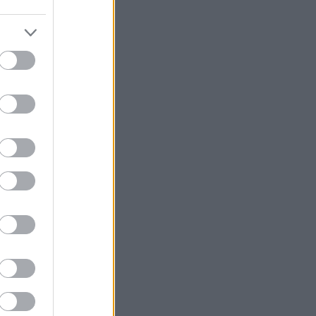
om
jegyzések
,
kommentek
yéb