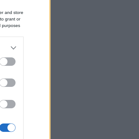
er and store
to grant or
ed purposes
chívum
23 június
(
1
)
23 március
(
1
)
22 december
(
1
)
22 november
(
1
)
22 október
(
1
)
22 szeptember
(
1
)
22 augusztus
(
1
)
22 július
(
1
)
22 június
(
2
)
22 május
(
1
)
2 április
(
1
)
vább
...
edek
S 2.0
jegyzések
,
kommentek