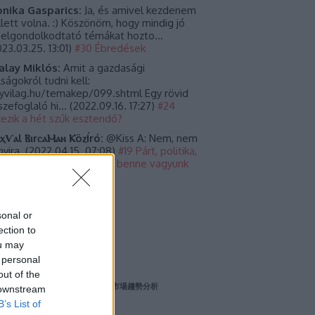
nika Gasparics:
Ja, és amivel kezdenem
llett volna. :) Köszönöm, hogy mindig jó
 elgondolkodtató témákat hozto...
23.03.25. 13:01
)
#30 Ébredések
alay Miklós:
Amit a gazdasági
lságokról tudni kell:
yvilag.hu/temakep/099.shtml Egy rövid
szefoglaló hi...
(
2022.09.16. 17:27
)
#24
kezik a hét szűk esztendő?
ⲭѴⲁl ⲂⲓrⲥⲁⲘⲁⲛ ⲔöⲍÍró:
@Kiss A: Nem, nem
nyira.
(
2022.04.15. 07:08
)
#19 Párt, politika,
yház - belekeveredtünk, benne vagyunk
gy el kell kerülnünk?
mkék
sonal or
mkefelhő
ection to
ou may
 personal
ogajánló
out of the
何西太后飾品能保值？品牌定位與市場趨勢分析
 downstream
vienne…
B’s List of
ianziyan.blog.hu