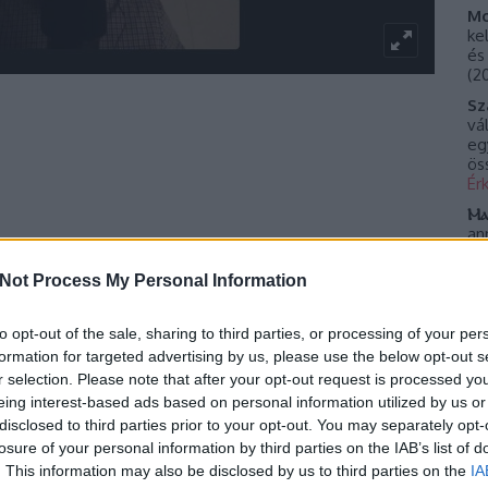
Mo
ke
és
(
20
Sz
vá
eg
ös
Ér
Ⲙⲁ
an
eg
va
Not Process My Personal Information
ápolnájában az ott lévő egyetemisták nem hagyták abba
t a liturgia. Folytatták, ottmaradtak, két hétig még
Cí
mégis. Csak imádkoztak, énekkel dicsőítették Istent,
to opt-out of the sale, sharing to third parties, or processing of your per
ben a hírük terjedt, emberek ezrei érkeztek,
Cí
formation for targeted advertising by us, please use the below opt-out s
gozói és a diákság segítette a spontán történést.
r selection. Please note that after your opt-out request is processed y
eing interest-based ads based on personal information utilized by us or
Bl
gyáltalán mi az, amit ébredésnek, megújulásnak hívunk?
disclosed to third parties prior to your opt-out. You may separately opt-
elki ébredés, a társadalmi kihívásokra vagy a belső
為
losure of your personal information by third parties on the IAB’s list of
Vi
Isten az ébredésekben? Mit tudunk tanulni ebből a
. This information may also be disclosed by us to third parties on the
IA
d
tény fiatalok őszinte akciójából? Mit jelent az a