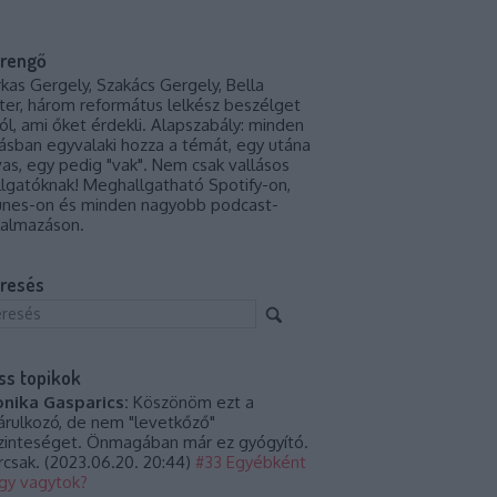
rengő
rkas Gergely, Szakács Gergely, Bella
ter, három református lelkész beszélget
ról, ami őket érdekli. Alapszabály: minden
ásban egyvalaki hozza a témát, egy utána
vas, egy pedig "vak". Nem csak vallásos
llgatóknak! Meghallgatható Spotify-on,
unes-on és minden nagyobb podcast-
kalmazáson.
resés
iss topikok
nika Gasparics:
Köszönöm ezt a
tárulkozó, de nem "levetkőző"
zinteséget. Önmagában már ez gyógyító.
rcsak.
(
2023.06.20. 20:44
)
#33 Egyébként
gy vagytok?