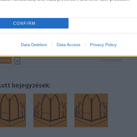
CONFIRM
Data Deletion
Data Access
Privacy Policy
2
komment
Tetszik
0
lott bejegyzések: