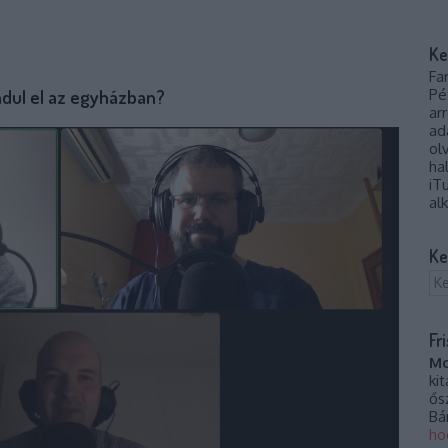
Ke
Fa
ndul el az egyházban?
Pé
ar
ad
ol
ha
iT
al
Ke
Fr
Mo
ki
ős
Bá
ho