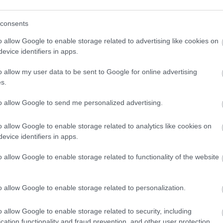
At
t About Asbury - The Gospel Coalition:
be
logs/trevin-wax/burning-question-asbury-awakening/
consents
tanulsága - Parókia:
https://www.parokia.hu/v/634/
o allow Google to enable storage related to advertising like cookies on
Eg
evice identifiers in apps.
mátus Egyházban 1945 és 1950 között - Parókia:
o allow my user data to be sent to Google for online advertising
s.
to allow Google to send me personalized advertising.
szakkonyv/gy%C3%BClekezet-a-k%C3%B6zpontban-
o allow Google to enable storage related to analytics like cookies on
//moly.hu/konyvek/donald-miller-kek-mint-a-jazz
evice identifiers in apps.
o allow Google to enable storage related to functionality of the website
o allow Google to enable storage related to personalization.
o allow Google to enable storage related to security, including
cation functionality and fraud prevention, and other user protection.