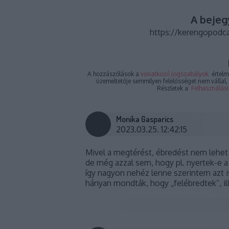
A bejeg
https://kerengopodca
A hozzászólások a
vonatkozó jogszabályok
értelmé
üzemeltetője semmilyen felelősséget nem vállal, 
Részletek a
Felhasználási
Monika Gasparics
2023.03.25. 12:42:15
Mivel a megtérést, ébredést nem lehet 
de még azzal sem, hogy pl. nyertek-e a 
így nagyon nehéz lenne szerintem azt i
hányan mondták, hogy „felébredtek”, il