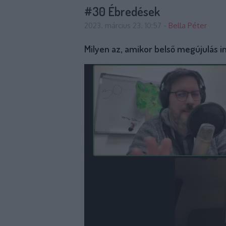
#30 Ébredések
2023. március 23. 10:57
-
Bella Péter
Milyen az, amikor belső megújulás i