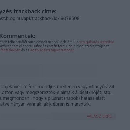
yzés trackback címe:
st.blog.hu/api/trackback/id/18078508
Kommentek:
ben felhasználói tartalomnak minősülnek, értük a
szolgáltatás technikai
azokat nem ellenőrzi. Kifogás esetén forduljon a blog szerkesztőjéhez.
 feltételekben
és az
adatvédelmi tájékoztatóban
.
objektíven mérni, mondjuk mérlegen vagy villanyórával,
lottón vagy megszerezték-e álmaik állását/nőjét, stb.,
s megmondani, hogy a pillanat (napok) hatása alatt
letve hányan vannak, akik ébren is maradtak.
VÁLASZ ERRE