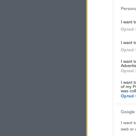
Persona
I want t
Opted 
I want t
Opted 
I want 
Advertis
Opted 
I want t
of my P
was col
Opted 
Google 
I want t
web or d