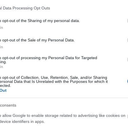
Mo
l Data Processing Opt Outs
ke
és
(
20
o opt-out of the Sharing of my personal data.
Sz
In
vá
eg
o opt-out of the Sale of my Personal Data.
ös
In
Ér
Ⲙⲁ
to opt-out of processing my Personal Data for Targeted
an
ing.
eg
In
va
o opt-out of Collection, Use, Retention, Sale, and/or Sharing
ersonal Data that Is Unrelated with the Purposes for which it
lected.
Cí
Out
Cí
consents
Bl
o allow Google to enable storage related to advertising like cookies on
A s
evice identifiers in apps.
Bu
A 