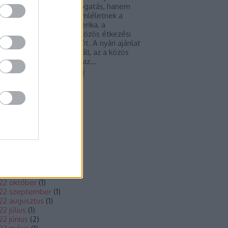
upán egy szezonális válogatás, hanem
nak a gasztronómiai szemléletnek a
nyomata, amely Dél-Amerika, a
diterrán világ és Ázsia közös étkezési
ltúrájából merít inspirációt. A nyári ajánlat
zéppontjában a sharing áll, az a közös
kezési forma, amelyben az…
etcicakonyhaja.blog.hu
chívum
23 június
(
1
)
23 március
(
1
)
22 december
(
1
)
22 november
(
1
)
22 október
(
1
)
22 szeptember
(
1
)
22 augusztus
(
1
)
22 július
(
1
)
22 június
(
2
)