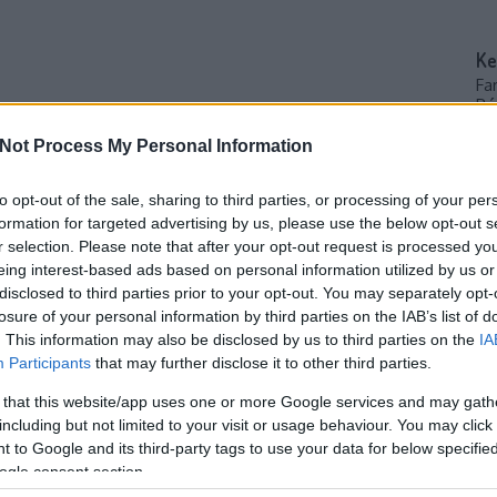
Ke
Fa
Pé
ar
lesz. Beck Zoli és Vecsei H. Miklós "Kártyajáték"
ad
Not Process My Personal Information
a egy valódi kártyajáték született a Poket jóvoltából. Mi
ol
ha
nk és meséltünk, magunkról és magunkból. Szeretettel
to opt-out of the sale, sharing to third parties, or processing of your per
iT
 karácsonyi "speciál" adását. Aki a…
formation for targeted advertising by us, please use the below opt-out s
al
r selection. Please note that after your opt-out request is processed y
eing interest-based ads based on personal information utilized by us or
Ke
disclosed to third parties prior to your opt-out. You may separately opt-
losure of your personal information by third parties on the IAB’s list of
. This information may also be disclosed by us to third parties on the
IA
Participants
that may further disclose it to other third parties.
TOVÁBB
Fr
Mo
 that this website/app uses one or more Google services and may gath
ki
including but not limited to your visit or usage behaviour. You may click 
ős
 to Google and its third-party tags to use your data for below specifi
Szólj hozzá!
Tetszik
0
Bá
ogle consent section.
ho