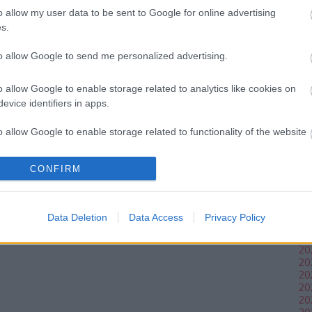
cs
o allow my user data to be sent to Google for online advertising
an
s.
le
me
to allow Google to send me personalized advertising.
ku
kö
ét
o allow Google to enable storage related to analytics like cookies on
k
evice identifiers in apps.
o allow Google to enable storage related to functionality of the website
CONFIRM
o allow Google to enable storage related to personalization.
Ar
20
o allow Google to enable storage related to security, including
20
Data Deletion
Data Access
Privacy Policy
cation functionality and fraud prevention, and other user protection.
20
20
20
20
20
20
20