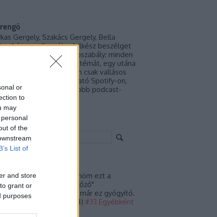
rengő
rkas Gergely, Szakács Gergely, Bella
ter, három református lelkész beszélget
ról, ami őket érdekli. Alapszabály: minden
ásban egyvalaki hozza a témát, egy utána
vas, egy pedig "vak". Nem csak vallásos
llgatóknak! Meghallgatható Spotify-on,
sonal or
unes-on és minden nagyobb podcast-
ection to
kalmazáson.
ou may
 personal
resés
out of the
 downstream
B’s List of
iss topikok
nika Gasparics:
Köszönöm ezt a
er and store
tárulkozó, de nem "levetkőző"
to grant or
zinteséget. Önmagában már ez gyógyító.
ed purposes
rcsak.
(
2023.06.20. 20:44
)
#33 Egyébként
gy vagytok?