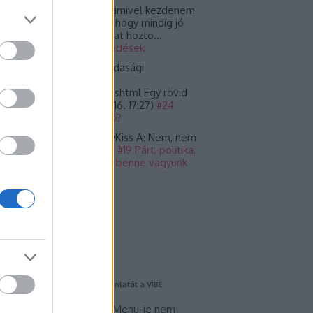
nika Gasparics:
Ja, és amivel kezdenem
llett volna. :) Köszönöm, hogy mindig jó
 elgondolkodtató témákat hozto...
23.03.25. 13:01
)
#30 Ébredések
alay Miklós:
Amit a gazdasági
lságokról tudni kell:
yvilag.hu/temakep/099.shtml Egy rövid
szefoglaló hi...
(
2022.09.16. 17:27
)
#24
kezik a hét szűk esztendő?
ⲭѴⲁl ⲂⲓrⲥⲁⲘⲁⲛ ⲔöⲍÍró:
@Kiss A: Nem, nem
nyira.
(
2022.04.15. 07:08
)
#19 Párt, politika,
yház - belekeveredtünk, benne vagyunk
gy el kell kerülnünk?
mkék
mkefelhő
ogajánló
haring kultúrára építi nyári ajánlatát a VIBE
dapest
VIBE Budapest Summer Menu-je nem