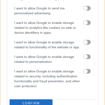
I want to allow Google to send me
personalized advertising.
#25 A lángolástól a hamuig
I want to allow Google to enable storage
related to analytics like cookies on web or
device identifiers in apps.
#15 Karácsony a lövészárkok között - Mit
I want to allow Google to enable storage
tudunk tenni a közbeszéd végleges
related to functionality of the website or app.
elmérgesedése ellen?
I want to allow Google to enable storage
related to personalization.
#9 Extra
I want to allow Google to enable storage
related to security, including authentication
functionality and fraud prevention, and other
user protection.
Szólj hozzá!
CONFIRM