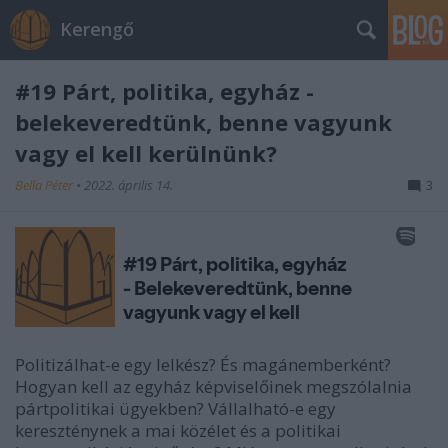
Kerengő
#19 Párt, politika, egyház -
belekeveredtünk, benne vagyunk
vagy el kell kerülnünk?
Bella Péter
•
2022. április 14.
3
Politizálhat-e egy lelkész? És magánemberként?
Hogyan kell az egyház képviselőinek megszólalnia
pártpolitikai ügyekben? Vállalható-e egy
kereszténynek a mai közélet és a politikai