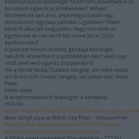
kommunikáció minősége? Miért nem mondhatjuk el,
ha valami egyezik az értékeinkkel? Milyen
felüleletünk van arra, ahol megszólaljon egy
lelkipásztor, egy pap politikai ügyekben? Miért
kívülről akarják megszabni, hogy mit lehet az
egyháznak és mit nem? Mit tenne Jézus 2022.
áprilisa után?
A podcast három állandó gazdája beszélget
belülről, érintettként a politikában részt vevő vagy
részt nem vevő egyház problémáiról.
Aki a témát hozta: Szakács Gergely; aki előre tudta,
miről lesz szó: Farkas Gergely; aki vakon volt: Bella
Péter.
Show notes:
A templomokban is felpörgött a kampány... -
HVG.hu:
https://hvg.hu/itthon/20220329_templom_egyhaz_ka
Bese Gergő atya vs Márki-Zay Péter - Válaszonline:
https://www.valaszonline.hu/2022/03/31/bese-
gergo-zugliget-forum-egyhaz-ellenzek/
A biblia miatt megvádolt finn politikus - 777.hu: