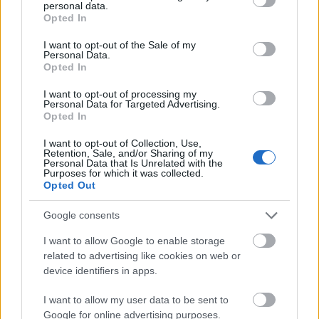
a-ketparti-politikai-rendszerrel-sehogy/
personal data.
grant or deny consent to Google and its third-party tags to
Opted In
Megtaláltok minket:
use your data for below specified purposes in below Google
Google podcast
consent section.
I want to opt-out of the Sale of my
Apple podcast
Personal Data.
Opted In
Spotify
Pocket cast
I want to opt-out of processing my
Personal Data for Targeted Advertising.
Opted In
I want to opt-out of Collection, Use,
Retention, Sale, and/or Sharing of my
Personal Data that Is Unrelated with the
Purposes for which it was collected.
Opted Out
Ajánlott bejegyzések:
Google consents
#30 Ébredések
I want to allow Google to enable storage
related to advertising like cookies on web or
device identifiers in apps.
I want to allow my user data to be sent to
#26 Hol vannak még nyitott kapuk?
Google for online advertising purposes.