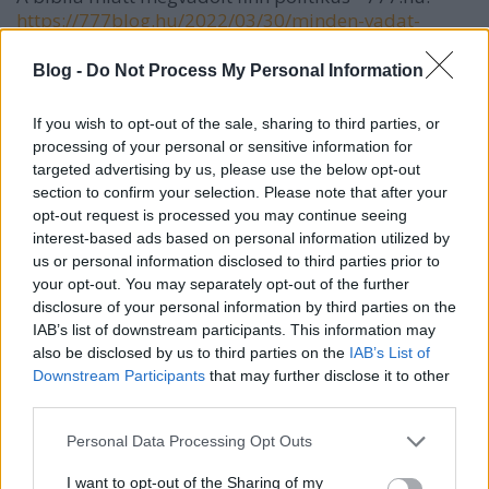
https://777blog.hu/2022/03/30/minden-vadat-
ejtettek-a-biblia-idezese-miatt-megvadolt-paivi-
rasanen-ellen/
Blog -
Do Not Process My Personal Information
Politzálhat-e az egyház? - Vágvölgyi Gergely:
https://777blog.hu/2018/01/15/politizalhat-e-az-
If you wish to opt-out of the sale, sharing to third parties, or
egyhaz/
processing of your personal or sensitive information for
Kire szavazna Jézus? - Hodász András:
targeted advertising by us, please use the below opt-out
https://telex.hu/velemeny/2022/04/02/kire-
section to confirm your selection. Please note that after your
szavazna-jezus
opt-out request is processed you may continue seeing
A Magyarországi Refromátus Egyház vezetőinek
interest-based ads based on personal information utilized by
nyilatkozata a választásokra:
us or personal information disclosed to third parties prior to
https://reformatus.hu/egyhazunk/hirek/nyilatkozat-
your opt-out. You may separately opt-out of the further
az-aprilisi-3-ai-orszaggyulesi-valasztas-elott/
disclosure of your personal information by third parties on the
Bölcskei Gusztáv és Grecsó Krisztián párbeszéde:
IAB’s list of downstream participants. This information may
also be disclosed by us to third parties on the
IAB’s List of
https://www.valaszonline.hu/2022/03/01/bolcskei-
Downstream Participants
that may further disclose it to other
gusztav-grecso-krisztian-parbeszed-interju/
third parties.
Hogy egyeztethető össze a kereszténység a kétpárti
politikai rendszerrel? Sehogy! - Tim Keller:
Please note that this website/app uses one or more Google
Personal Data Processing Opt Outs
https://www.evangelikalcsoport.hu/2018/10/04/tim-
services and may gather and store information including but
keller-hogyan-egyeztetheto-ossze-a-keresztenyseg-
not limited to your visit or usage behaviour. You may click to
I want to opt-out of the Sharing of my