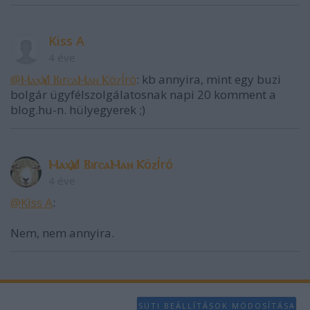
Kiss A
4 éve
@ⲘⲁⲭѴⲁl ⲂⲓrⲥⲁⲘⲁⲛ ⲔöⲍÍró
: kb annyira, mint egy buzi
bolgár ügyfélszolgálatosnak napi 20 komment a
blog.hu-n. hülyegyerek ;)
ⲘⲁⲭѴⲁl ⲂⲓrⲥⲁⲘⲁⲛ ⲔöⲍÍró
4 éve
@Kiss A
:
Nem, nem annyira.
SÜTI BEÁLLÍTÁSOK MÓDOSÍTÁSA