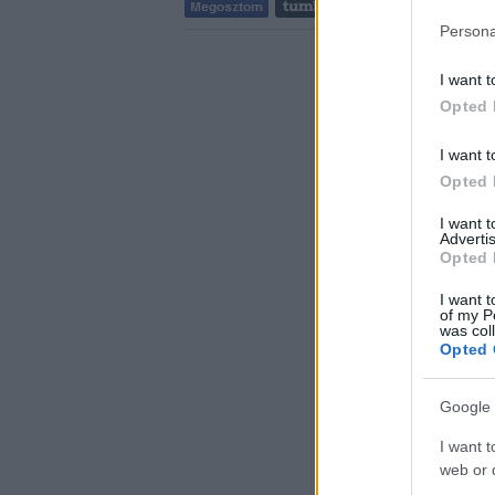
Persona
I want t
Opted 
I want t
Opted 
I want 
Advertis
Opted 
I want t
of my P
was col
Opted 
Google 
I want t
web or d