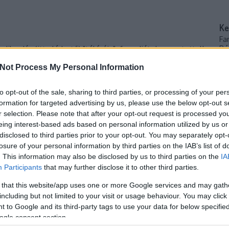
Ke
Fa
Pé
edik adás (itt elérhető) "túlórája", fogadjátok szeretettel!
ar
ad
Not Process My Personal Information
ol
ha
to opt-out of the sale, sharing to third parties, or processing of your per
iT
formation for targeted advertising by us, please use the below opt-out s
al
r selection. Please note that after your opt-out request is processed y
eing interest-based ads based on personal information utilized by us or
Ke
disclosed to third parties prior to your opt-out. You may separately opt-
losure of your personal information by third parties on the IAB’s list of
. This information may also be disclosed by us to third parties on the
IA
Participants
that may further disclose it to other third parties.
Fr
Mo
 that this website/app uses one or more Google services and may gath
TOVÁBB
ki
including but not limited to your visit or usage behaviour. You may click 
ős
 to Google and its third-party tags to use your data for below specifi
Bá
ogle consent section.
ho