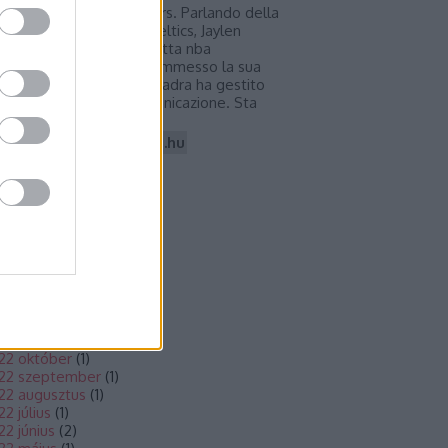
rte dei Philadelphia 76ers. Parlando della
a cessione dai Boston Celtics, Jaylen
own, indossando la canotta nba
onto della squadra, ha ammesso la sua
lusione per come la squadra ha gestito
 situazione e per la comunicazione. Sta
rcando di…
mantidellamaglia.blog.hu
chívum
23 június
(
1
)
23 március
(
1
)
22 december
(
1
)
22 november
(
1
)
22 október
(
1
)
22 szeptember
(
1
)
22 augusztus
(
1
)
22 július
(
1
)
22 június
(
2
)