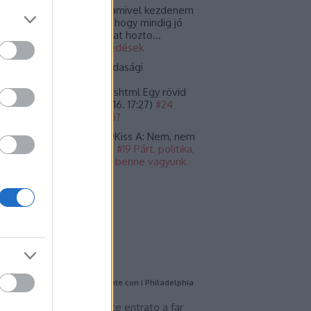
nika Gasparics:
Ja, és amivel kezdenem
llett volna. :) Köszönöm, hogy mindig jó
 elgondolkodtató témákat hozto...
23.03.25. 13:01
)
#30 Ébredések
alay Miklós:
Amit a gazdasági
lságokról tudni kell:
yvilag.hu/temakep/099.shtml Egy rövid
szefoglaló hi...
(
2022.09.16. 17:27
)
#24
kezik a hét szűk esztendő?
ⲭѴⲁl ⲂⲓrⲥⲁⲘⲁⲛ ⲔöⲍÍró:
@Kiss A: Nem, nem
nyira.
(
2022.04.15. 07:08
)
#19 Párt, politika,
yház - belekeveredtünk, benne vagyunk
gy el kell kerülnünk?
mkék
mkefelhő
ogajánló
len Brown debutta ufficialmente con i Philadelphia
ers
ylen Brown è ufficialmente entrato a far