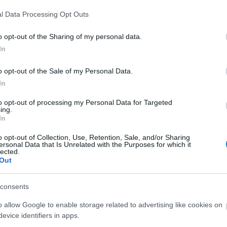
Szólj hozzá!
Tetszik
0
Mo
l Data Processing Opt Outs
ke
és
(
20
o opt-out of the Sharing of my personal data.
Sz
In
vá
eg
o opt-out of the Sale of my Personal Data.
ös
In
Ér
Ⲙⲁ
to opt-out of processing my Personal Data for Targeted
an
ing.
eg
In
va
o opt-out of Collection, Use, Retention, Sale, and/or Sharing
ersonal Data that Is Unrelated with the Purposes for which it
lected.
Cí
Out
Cí
consents
Bl
o allow Google to enable storage related to advertising like cookies on
Jay
evice identifiers in apps.
76
Ja