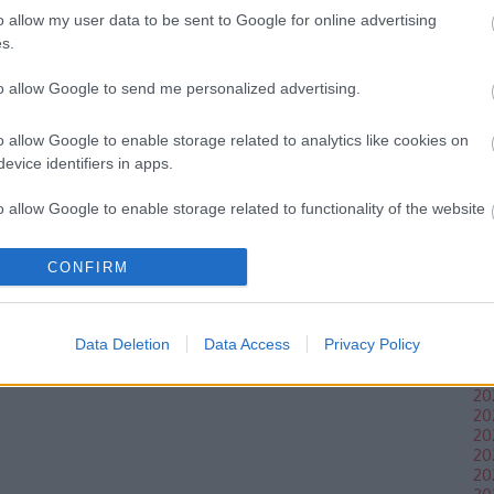
pa
o allow my user data to be sent to Google for online advertising
su
s.
Br
sc
to allow Google to send me personalized advertising.
de
la
ce
o allow Google to enable storage related to analytics like cookies on
a
evice identifiers in apps.
o allow Google to enable storage related to functionality of the website
CONFIRM
o allow Google to enable storage related to personalization.
Ar
20
o allow Google to enable storage related to security, including
20
Data Deletion
Data Access
Privacy Policy
cation functionality and fraud prevention, and other user protection.
20
20
20
20
20
20
20