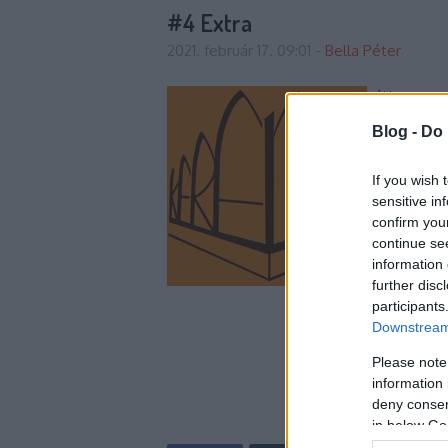
#4 Extra
2021. február 17. 09:01
-
Bella Péter
Itt a negy
Blog -
Do 
If you wish 
sensitive in
confirm you
continue se
information 
further disc
participants
Downstream 
Please note
information 
deny consent
in below Go